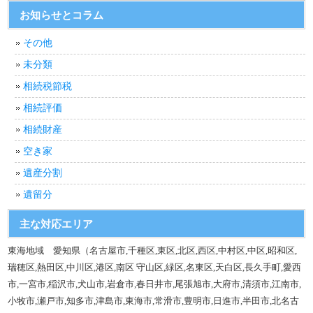
お知らせとコラム
その他
未分類
相続税節税
相続評価
相続財産
空き家
遺産分割
遺留分
主な対応エリア
東海地域 愛知県（名古屋市,千種区,東区,北区,西区,中村区,中区,昭和区,
瑞穂区,熱田区,中川区,港区,南区 守山区,緑区,名東区,天白区,長久手町,愛西
市,一宮市,稲沢市,犬山市,岩倉市,春日井市,尾張旭市,大府市,清須市,江南市,
小牧市,瀬戸市,知多市,津島市,東海市,常滑市,豊明市,日進市,半田市,北名古