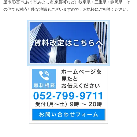
屋市,弥富市,あま市,みよし市,東郷町など）岐阜県・三重県・静岡県 そ
の他でも対応可能な地域もございますので，お気軽にご相談ください。