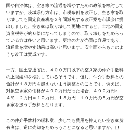
国や自治体は、空き家の流通を増やすための政策を検討して
いますが、茨城県行方市は、市税条例を改正し、空き家を取
り壊しても固定資産税を３年間減免する改正案を市議会に提
出しました。空き家は取り壊して更地にすると、土地の固定
資産税等が約６倍になってしまうので、取り壊しをためらっ
ている方は多いと思います。更地の方が売買は容易であり、
流通量を増やす効果は高いと思います。安全面からもこのよ
うな改正は賛成です。
一方、国土交通省は、４００万円以下の空き家の仲介手数料
の上限緩和を検討しているそうです。但し、仲介手数料との
合計が１８万円を超えないよう調整とのことです。例えば、
対象空き家の価格が４００万円だった場合、４００万円×
４％＋２万円＝１０万円、１８万円－１０万円の８万円が空
き家を扱う手数料となります。
この仲介手数料の緩和案、少しでも費用を抑えたい空き家所
有者は、逆に売却をためらうことになると思いますが。但