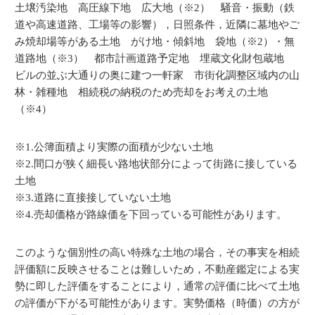
土壌汚染地 高圧線下地 広大地（※2） 騒音・振動（鉄
道や高速道路、工場等の影響），日照条件，近隣に墓地やご
み焼却場等がある土地 がけ地・傾斜地 袋地（※2）・無
道路地（※3） 都市計画道路予定地 埋蔵文化財包蔵地
ビルの並ぶ大通りの奥に建つ一軒家 市街化調整区域内の山
林・雑種地 相続税の納税のため売却をお考えの土地
（※4）
※1.公簿面積より実際の面積が少ない土地
※2.間口が狭く細長い路地状部分によって街路に接している
土地
※3.道路に直接接していない土地
※4.売却価格が路線価を下回っている可能性があります。
このような個別性の高い特殊な土地の場合，その事実を相続
評価額に反映させることは難しいため，不動産鑑定による実
勢に即した評価をすることにより，通常の評価に比べて土地
の評価が下がる可能性があります。実勢価格（時価）の方が