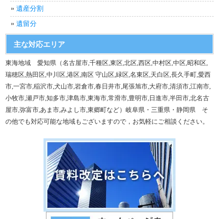
遺産分割
遺留分
主な対応エリア
東海地域 愛知県（名古屋市,千種区,東区,北区,西区,中村区,中区,昭和区,
瑞穂区,熱田区,中川区,港区,南区 守山区,緑区,名東区,天白区,長久手町,愛西
市,一宮市,稲沢市,犬山市,岩倉市,春日井市,尾張旭市,大府市,清須市,江南市,
小牧市,瀬戸市,知多市,津島市,東海市,常滑市,豊明市,日進市,半田市,北名古
屋市,弥富市,あま市,みよし市,東郷町など）岐阜県・三重県・静岡県 そ
の他でも対応可能な地域もございますので，お気軽にご相談ください。