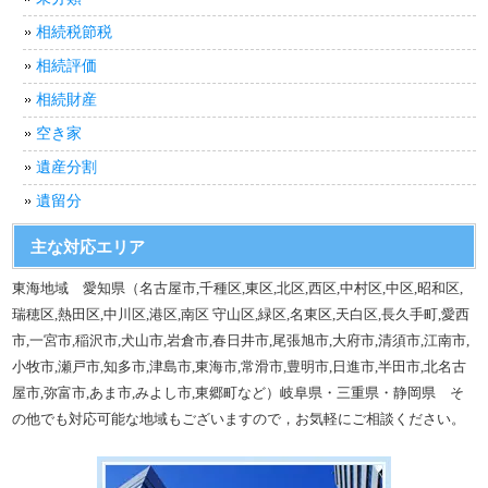
相続税節税
相続評価
相続財産
空き家
遺産分割
遺留分
主な対応エリア
東海地域 愛知県（名古屋市,千種区,東区,北区,西区,中村区,中区,昭和区,
瑞穂区,熱田区,中川区,港区,南区 守山区,緑区,名東区,天白区,長久手町,愛西
市,一宮市,稲沢市,犬山市,岩倉市,春日井市,尾張旭市,大府市,清須市,江南市,
小牧市,瀬戸市,知多市,津島市,東海市,常滑市,豊明市,日進市,半田市,北名古
屋市,弥富市,あま市,みよし市,東郷町など）岐阜県・三重県・静岡県 そ
の他でも対応可能な地域もございますので，お気軽にご相談ください。